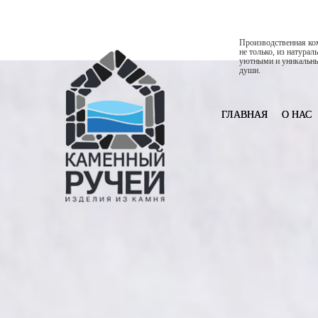
Производственная ком
не только, из натура
уютными и уникальны
души.
ГЛАВНАЯ
О НАС