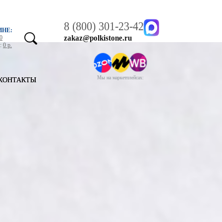
8 (800) 301-23-42
ИНЕ:
zakaz@polkistone.ru
0
у:
0 р.
Мы на маркетплейсах:
КОНТАКТЫ