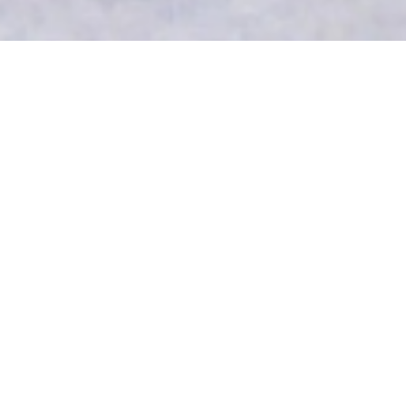
МРАМОР КОЕЛГ
главная
>
прямые полки
>
мрамор koelga
• в наличии
Артикул: 86