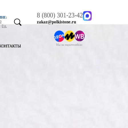
8 (800) 301-23-42
ИНЕ:
zakaz@polkistone.ru
0
у:
0 р.
Мы на маркетплейсах:
КОНТАКТЫ