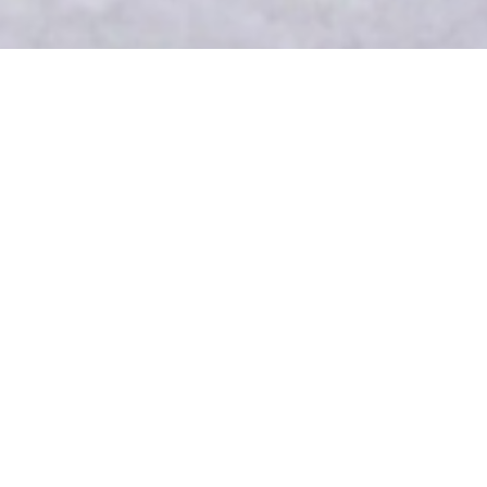
А
По запросу