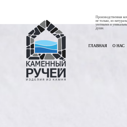
Производственная ком
не только, из натура
уютными и уникальны
души.
ГЛАВНАЯ
О НАС