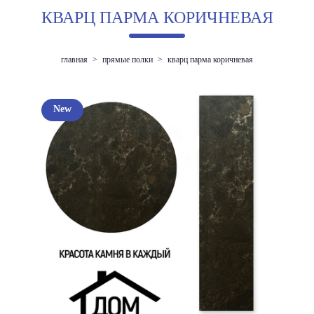
КВАРЦ ПАРМА КОРИЧНЕВАЯ
главная
>
прямые полки
>
кварц парма коричневая
New