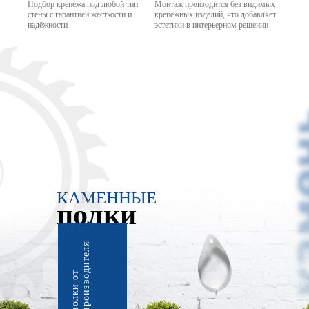
Подбор крепежа под любой тип
Монтаж произодится без видимых
стены с гарантией жёсткости и
крепёжных изделий, что добавляет
надёжности
эстетики в интерьерном решении
КАМЕННЫЕ
полки
я
п
о
л
к
и
о
т
п
р
о
и
з
в
о
д
и
т
е
л